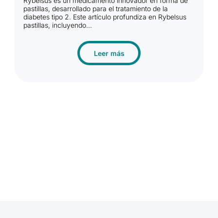
Rybelsus es un medicamento innovador en forma de
d
pastillas, desarrollado para el tratamiento de la
N
diabetes tipo 2. Este artículo profundiza en Rybelsus
l
pastillas, incluyendo...
Leer más