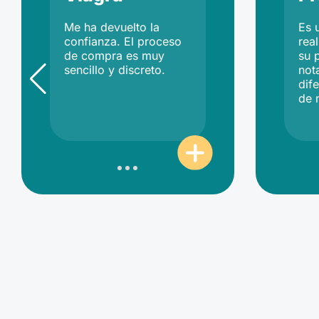
Me ha devuelto la
Es 
confianza. El proceso
rea
de compra es muy
su 
sencillo y discreto.
not
dife
de 