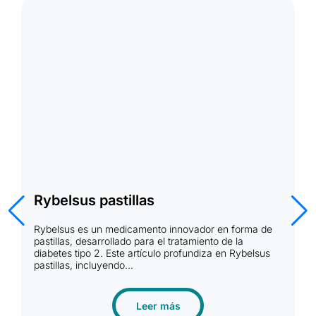
R
Rybelsus pastillas
R
Rybelsus es un medicamento innovador en forma de
d
pastillas, desarrollado para el tratamiento de la
N
diabetes tipo 2. Este artículo profundiza en Rybelsus
l
pastillas, incluyendo...
Leer más