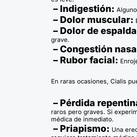
– Indigestión:
Algunos
– Dolor muscular:
E
– Dolor de espalda
grave.
– Congestión nasa
– Rubor facial:
Enroje
En raras ocasiones, Cialis p
– Pérdida repentina
raros pero graves. Si experi
médica de inmediato.
– Priapismo:
Una erec